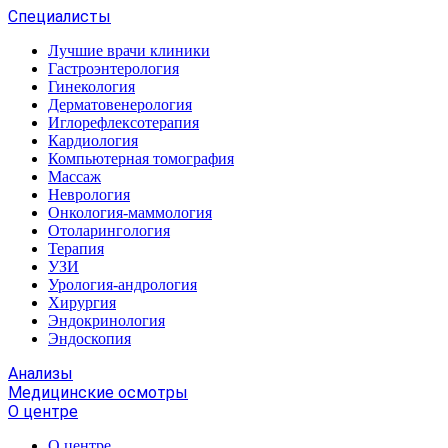
Специалисты
Лучшие врачи клиники
Гастроэнтерология
Гинекология
Дерматовенерология
Иглорефлексотерапия
Кардиология
Компьютерная томография
Массаж
Неврология
Онкология-маммология
Отоларингология
Терапия
УЗИ
Урология-андрология
Хирургия
Эндокринология
Эндоскопия
Анализы
Медицинские осмотры
О центре
О центре