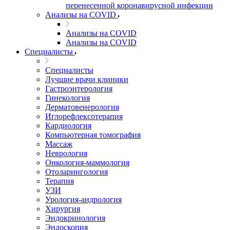
перенесенной коронавирусной инфекции
Анализы на COVID
Анализы на COVID
Анализы на COVID
Специалисты
Специалисты
Лучшие врачи клиники
Гастроэнтерология
Гинекология
Дерматовенерология
Иглорефлексотерапия
Кардиология
Компьютерная томография
Массаж
Неврология
Онкология-маммология
Отоларингология
Терапия
УЗИ
Урология-андрология
Хирургия
Эндокринология
Эндоскопия