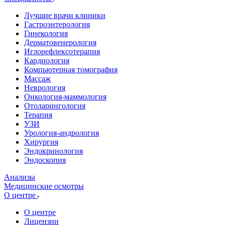
Лучшие врачи клиники
Гастроэнтерология
Гинекология
Дерматовенерология
Иглорефлексотерапия
Кардиология
Компьютерная томография
Массаж
Неврология
Онкология-маммология
Отоларингология
Терапия
УЗИ
Урология-андрология
Хирургия
Эндокринология
Эндоскопия
Анализы
Медицинские осмотры
О центре
О центре
Лицензии