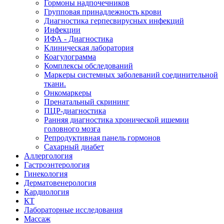
Гормоны надпочечников
Групповая принадлежность крови
Диагностика герпесвирусных инфекций
Инфекции
ИФА - Диагностика
Клиническая лаборатория
Коагулограмма
Комплексы обследований
Маркеры системных заболеваний соединительной
ткани.
Онкомаркеры
Пренатальный скрининг
ПЦР-диагностика
Ранняя диагностика хронической ишемии
головного мозга
Репродуктивная панель гормонов
Сахарный диабет
Аллергология
Гастроэнтерология
Гинекология
Дерматовенерология
Кардиология
КТ
Лабораторные исследования
Массаж