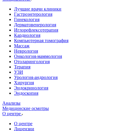
Лучшие врачи клиники
Гастроэнтерология
Гинекология
Дерматовенерология
Иглорефлексотерапия
Кардиология
Компьютерная томография
Массаж
Неврология
Онкология-маммология
Отоларингология
Терапия
УЗИ
Урология-андрология
Хирургия
Эндокринология
Эндоскопия
Анализы
Медицинские осмотры
О центре
О центре
Лицензии