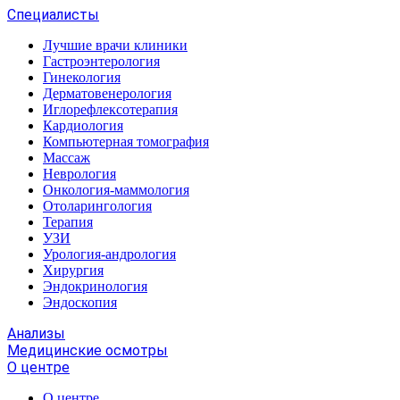
Специалисты
Лучшие врачи клиники
Гастроэнтерология
Гинекология
Дерматовенерология
Иглорефлексотерапия
Кардиология
Компьютерная томография
Массаж
Неврология
Онкология-маммология
Отоларингология
Терапия
УЗИ
Урология-андрология
Хирургия
Эндокринология
Эндоскопия
Анализы
Медицинские осмотры
О центре
О центре