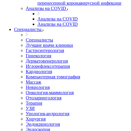
перенесенной коронавирусной инфекции
Анализы на COVID
Анализы на COVID
Анализы на COVID
Специалисты
Специалисты
Лучшие врачи клиники
Гастроэнтерология
Гинекология
Дерматовенерология
Иглорефлексотерапия
Кардиология
Компьютерная томография
Массаж
Неврология
Онкология-маммология
Отоларингология
Терапия
УЗИ
Урология-андрология
Хирургия
Эндокринология
Эндоскопия