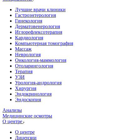
Лучшие врачи клиники
Гастроэнтерология
Гинекология
Дерматовенерология
Иглорефлексотерапия
Кардиология
Компьютерная томография
Массаж
Неврология
Онкология-маммология
Отоларингология
Терапия
УЗИ
Урология-андрология
Хирургия
Эндокринология
Эндоскопия
Анализы
Медицинские осмотры
О центре
О центре
Лицензии