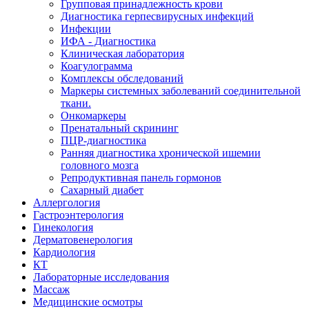
Групповая принадлежность крови
Диагностика герпесвирусных инфекций
Инфекции
ИФА - Диагностика
Клиническая лаборатория
Коагулограмма
Комплексы обследований
Маркеры системных заболеваний соединительной
ткани.
Онкомаркеры
Пренатальный скрининг
ПЦР-диагностика
Ранняя диагностика хронической ишемии
головного мозга
Репродуктивная панель гормонов
Сахарный диабет
Аллергология
Гастроэнтерология
Гинекология
Дерматовенерология
Кардиология
КТ
Лабораторные исследования
Массаж
Медицинские осмотры