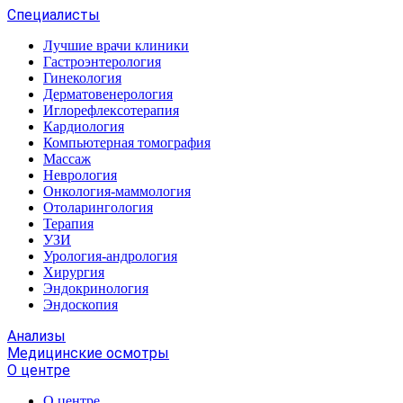
Специалисты
Лучшие врачи клиники
Гастроэнтерология
Гинекология
Дерматовенерология
Иглорефлексотерапия
Кардиология
Компьютерная томография
Массаж
Неврология
Онкология-маммология
Отоларингология
Терапия
УЗИ
Урология-андрология
Хирургия
Эндокринология
Эндоскопия
Анализы
Медицинские осмотры
О центре
О центре