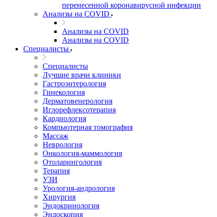
перенесенной коронавирусной инфекции
Анализы на COVID
Анализы на COVID
Анализы на COVID
Специалисты
Специалисты
Лучшие врачи клиники
Гастроэнтерология
Гинекология
Дерматовенерология
Иглорефлексотерапия
Кардиология
Компьютерная томография
Массаж
Неврология
Онкология-маммология
Отоларингология
Терапия
УЗИ
Урология-андрология
Хирургия
Эндокринология
Эндоскопия