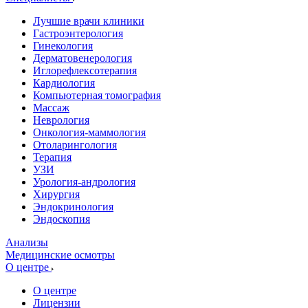
Лучшие врачи клиники
Гастроэнтерология
Гинекология
Дерматовенерология
Иглорефлексотерапия
Кардиология
Компьютерная томография
Массаж
Неврология
Онкология-маммология
Отоларингология
Терапия
УЗИ
Урология-андрология
Хирургия
Эндокринология
Эндоскопия
Анализы
Медицинские осмотры
О центре
О центре
Лицензии