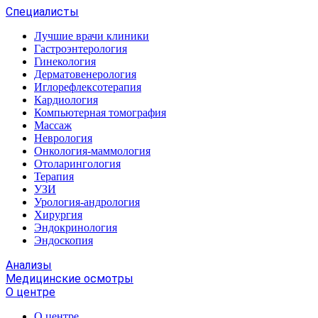
Специалисты
Лучшие врачи клиники
Гастроэнтерология
Гинекология
Дерматовенерология
Иглорефлексотерапия
Кардиология
Компьютерная томография
Массаж
Неврология
Онкология-маммология
Отоларингология
Терапия
УЗИ
Урология-андрология
Хирургия
Эндокринология
Эндоскопия
Анализы
Медицинские осмотры
О центре
О центре