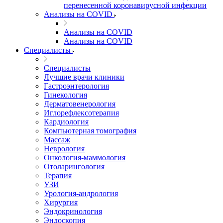
перенесенной коронавирусной инфекции
Анализы на COVID
Анализы на COVID
Анализы на COVID
Специалисты
Специалисты
Лучшие врачи клиники
Гастроэнтерология
Гинекология
Дерматовенерология
Иглорефлексотерапия
Кардиология
Компьютерная томография
Массаж
Неврология
Онкология-маммология
Отоларингология
Терапия
УЗИ
Урология-андрология
Хирургия
Эндокринология
Эндоскопия