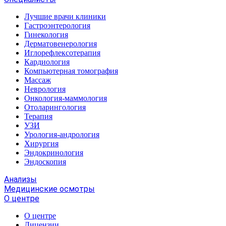
Лучшие врачи клиники
Гастроэнтерология
Гинекология
Дерматовенерология
Иглорефлексотерапия
Кардиология
Компьютерная томография
Массаж
Неврология
Онкология-маммология
Отоларингология
Терапия
УЗИ
Урология-андрология
Хирургия
Эндокринология
Эндоскопия
Анализы
Медицинские осмотры
О центре
О центре
Лицензии