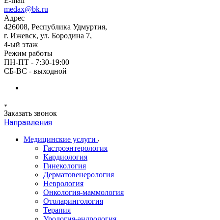
E-mail
medax@bk.ru
Адрес
426008, Республика Удмуртия,
г. Ижевск, ул. Бородина 7,
4-ый этаж
Режим работы
ПН-ПТ - 7:30-19:00
СБ-ВС - выходной
Заказать звонок
Направления
Медицинские услуги
Гастроэнтерология
Кардиология
Гинекология
Дерматовенерология
Неврология
Онкология-маммология
Отоларингология
Терапия
Урология-андрология