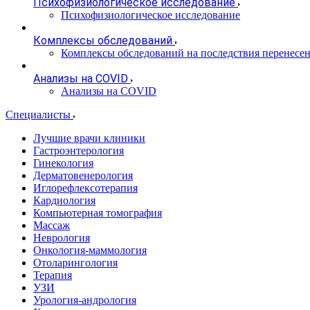
Психофизиологическое исследование
Психофизиологическое исследование
Комплексы обследований
Комплексы обследований на последствия перенесе
Анализы на COVID
Анализы на COVID
Специалисты
Лучшие врачи клиники
Гастроэнтерология
Гинекология
Дерматовенерология
Иглорефлексотерапия
Кардиология
Компьютерная томография
Массаж
Неврология
Онкология-маммология
Отоларингология
Терапия
УЗИ
Урология-андрология