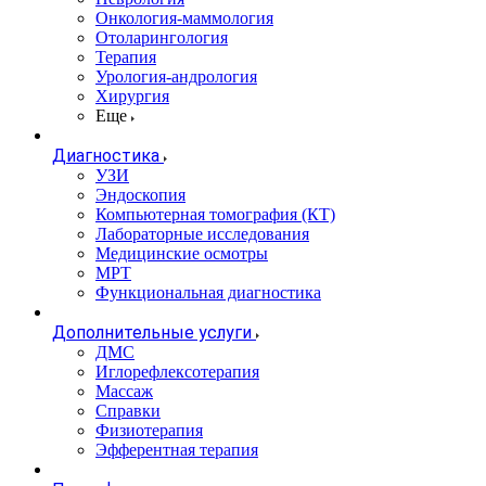
Онкология-маммология
Отоларингология
Терапия
Урология-андрология
Хирургия
Еще
Диагностика
УЗИ
Эндоскопия
Компьютерная томография (КТ)
Лабораторные исследования
Медицинские осмотры
МРТ
Функциональная диагностика
Дополнительные услуги
ДМС
Иглорефлексотерапия
Массаж
Справки
Физиотерапия
Эфферентная терапия