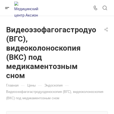
Видеоэзофагогастродуоден
(ВГС),
видеоколоноскопия
(ВКС) под
медикаментозным
сном
—
—
—
Главная
Цены
Эндоскопия
Видеоэзофагогастродуоденоскопия (ВГС), видеоколоноскопия
(ВКС) под медикаментозным сном