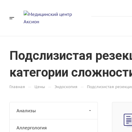
Подслизистая резек
категории сложност
—
—
—
Главная
Цены
Эндоскопия
Подслизистая резекци
Анализы
Аллергология