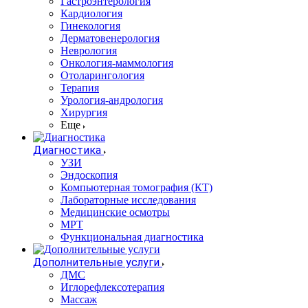
Гастроэнтерология
Кардиология
Гинекология
Дерматовенерология
Неврология
Онкология-маммология
Отоларингология
Терапия
Урология-андрология
Хирургия
Еще
Диагностика
УЗИ
Эндоскопия
Компьютерная томография (КТ)
Лабораторные исследования
Медицинские осмотры
МРТ
Функциональная диагностика
Дополнительные услуги
ДМС
Иглорефлексотерапия
Массаж