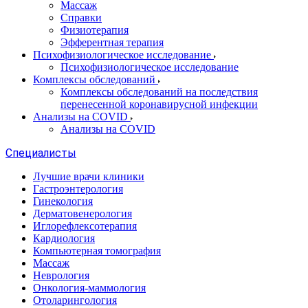
Массаж
Справки
Физиотерапия
Эфферентная терапия
Психофизиологическое исследование
Психофизиологическое исследование
Комплексы обследований
Комплексы обследований на последствия
перенесенной коронавирусной инфекции
Анализы на COVID
Анализы на COVID
Специалисты
Лучшие врачи клиники
Гастроэнтерология
Гинекология
Дерматовенерология
Иглорефлексотерапия
Кардиология
Компьютерная томография
Массаж
Неврология
Онкология-маммология
Отоларингология