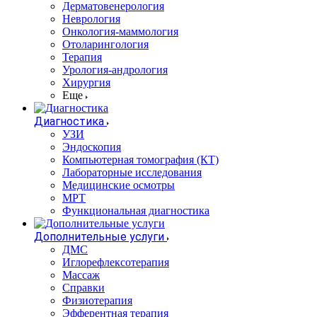
Дерматовенерология
Неврология
Онкология-маммология
Отоларингология
Терапия
Урология-андрология
Хирургия
Еще
Диагностика
УЗИ
Эндоскопия
Компьютерная томография (КТ)
Лабораторные исследования
Медицинские осмотры
МРТ
Функциональная диагностика
Дополнительные услуги
ДМС
Иглорефлексотерапия
Массаж
Справки
Физиотерапия
Эфферентная терапия