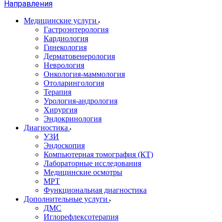
Направления
Медицинские услуги
Гастроэнтерология
Кардиология
Гинекология
Дерматовенерология
Неврология
Онкология-маммология
Отоларингология
Терапия
Урология-андрология
Хирургия
Эндокринология
Диагностика
УЗИ
Эндоскопия
Компьютерная томография (КТ)
Лабораторные исследования
Медицинские осмотры
МРТ
Функциональная диагностика
Дополнительные услуги
ДМС
Иглорефлексотерапия