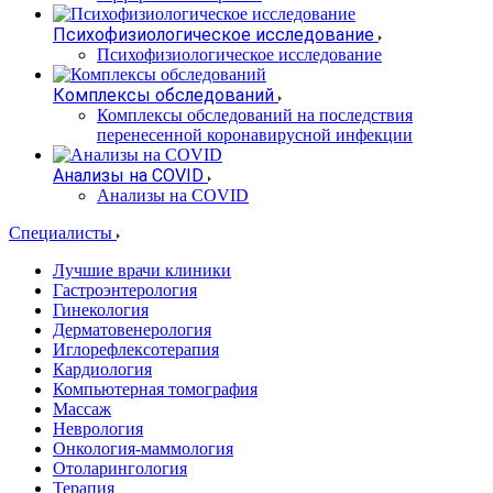
Психофизиологическое исследование
Психофизиологическое исследование
Комплексы обследований
Комплексы обследований на последствия
перенесенной коронавирусной инфекции
Анализы на COVID
Анализы на COVID
Специалисты
Лучшие врачи клиники
Гастроэнтерология
Гинекология
Дерматовенерология
Иглорефлексотерапия
Кардиология
Компьютерная томография
Массаж
Неврология
Онкология-маммология
Отоларингология
Терапия