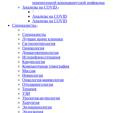
перенесенной коронавирусной инфекции
Анализы на COVID
Анализы на COVID
Анализы на COVID
Специалисты
Специалисты
Лучшие врачи клиники
Гастроэнтерология
Гинекология
Дерматовенерология
Иглорефлексотерапия
Кардиология
Компьютерная томография
Массаж
Неврология
Онкология-маммология
Отоларингология
Терапия
УЗИ
Урология-андрология
Хирургия
Эндокринология
Эндоскопия