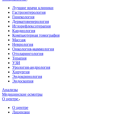
Лучшие врачи клиники
Гастроэнтерология
Гинекология
Дерматовенерология
Иглорефлексотерапия
Кардиология
Компьютерная томография
Массаж
Неврология
Онкология-маммология
Отоларингология
Терапия
УЗИ
Урология-андрология
Хирургия
Эндокринология
Эндоскопия
Анализы
Медицинские осмотры
О центре
О центре
Лицензии