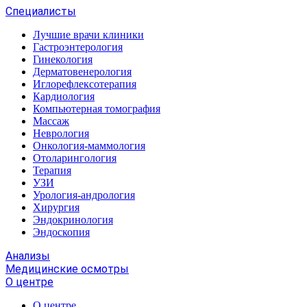
Специалисты
Лучшие врачи клиники
Гастроэнтерология
Гинекология
Дерматовенерология
Иглорефлексотерапия
Кардиология
Компьютерная томография
Массаж
Неврология
Онкология-маммология
Отоларингология
Терапия
УЗИ
Урология-андрология
Хирургия
Эндокринология
Эндоскопия
Анализы
Медицинские осмотры
О центре
О центре