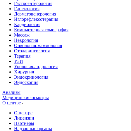
Гастроэнтерология
Гинекология
Дерматовенерология
Иглорефлексотерапия
Кардиология
Компьютерная томография
Массаж
Неврология
Онкология-маммология
Отоларингология
Терапия
УЗИ
Урология-андрология
Хирургия
Эндокринология
Эндоскопия
Анализы
Медицинские осмотры
О центре
О центре
Лицензии
Партнеры
Надзорные органы