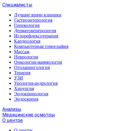
Специалисты
Лучшие врачи клиники
Гастроэнтерология
Гинекология
Дерматовенерология
Иглорефлексотерапия
Кардиология
Компьютерная томография
Массаж
Неврология
Онкология-маммология
Отоларингология
Терапия
УЗИ
Урология-андрология
Хирургия
Эндокринология
Эндоскопия
Анализы
Медицинские осмотры
О центре
О центре