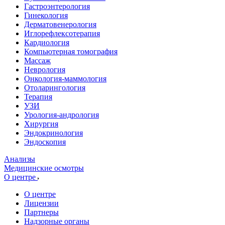
Гастроэнтерология
Гинекология
Дерматовенерология
Иглорефлексотерапия
Кардиология
Компьютерная томография
Массаж
Неврология
Онкология-маммология
Отоларингология
Терапия
УЗИ
Урология-андрология
Хирургия
Эндокринология
Эндоскопия
Анализы
Медицинские осмотры
О центре
О центре
Лицензии
Партнеры
Надзорные органы