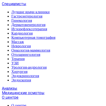
Специалисты
Лучшие врачи клиники
Гастроэнтерология
Гинекология
Дерматовенерология
Иглорефлексотерапия
Кардиология
Компьютерная томография
Массаж
Неврология
Онкология-маммология
Отоларингология
Терапия
УЗИ
Урология-андрология
Хирургия
Эндокринология
Эндоскопия
Анализы
Медицинские осмотры
О центре
О центре