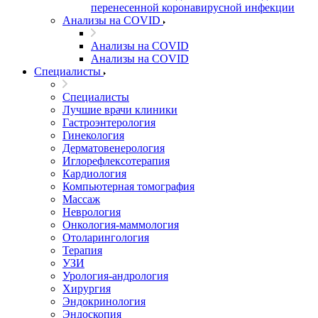
перенесенной коронавирусной инфекции
Анализы на COVID
Анализы на COVID
Анализы на COVID
Специалисты
Специалисты
Лучшие врачи клиники
Гастроэнтерология
Гинекология
Дерматовенерология
Иглорефлексотерапия
Кардиология
Компьютерная томография
Массаж
Неврология
Онкология-маммология
Отоларингология
Терапия
УЗИ
Урология-андрология
Хирургия
Эндокринология
Эндоскопия