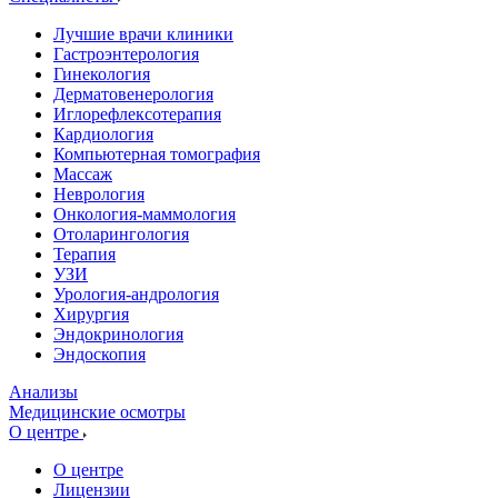
Лучшие врачи клиники
Гастроэнтерология
Гинекология
Дерматовенерология
Иглорефлексотерапия
Кардиология
Компьютерная томография
Массаж
Неврология
Онкология-маммология
Отоларингология
Терапия
УЗИ
Урология-андрология
Хирургия
Эндокринология
Эндоскопия
Анализы
Медицинские осмотры
О центре
О центре
Лицензии